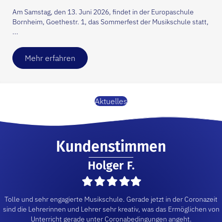
Am Samstag, den 13. Juni 2026, findet in der Europaschule
Bornheim, Goethestr. 1, das Sommerfest der Musikschule statt,
...
Mehr erfahren
Aktuelles
Kundenstimmen
Holger F.
Filled
Filled
Filled
Filled
Filled
star
star
star
star
star
Tolle und sehr engagierte Musikschule. Gerade jetzt in der Coronazeit
sind die Lehrerinnen und Lehrer sehr kreativ, was das Ermöglichen von
Unterricht gerade unter Coronabedingungen angeht.