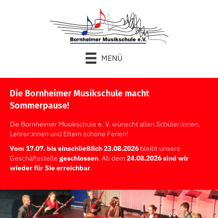
MENÜ
Die Bornheimer Musikschule macht
Sommerpause!
Die Bornheimer Musikschule e. V. wünscht allen Schüler:innen,
Lehrer:innen und Eltern schöne Ferien!
Vom 17.07. bis einschließlich 23.08.2026
bleibt unsere
Geschäftsstelle
geschlossen
. Ab dem
24.08.2026 sind wir
wieder für Sie erreichbar
.