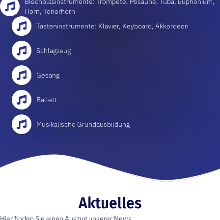
Blechblas­instrumente: Trompete, Posaune, Tuba, Euphonium,
Horn, Tenorhorn
Tasten­instrumente: Klavier, Keyboard, Akkordeon
Schlag­zeug
Gesang
Ballett
Musikalische Grund­ausbildung
Aktuelles
Hier finden Sie einen Auszug unserer News.