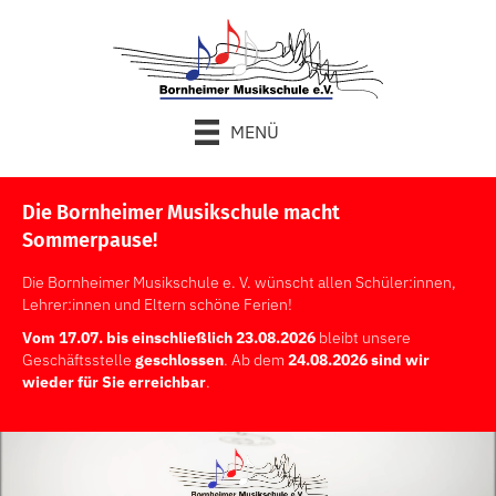
MENÜ
Die Bornheimer Musikschule macht
Sommerpause!
Die Bornheimer Musikschule e. V. wünscht allen Schüler:innen,
Lehrer:innen und Eltern schöne Ferien!
Vom 17.07. bis einschließlich 23.08.2026
bleibt unsere
Geschäftsstelle
geschlossen
. Ab dem
24.08.2026 sind wir
wieder für Sie erreichbar
.