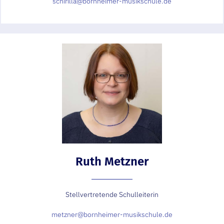
schirilla@bornheimer-musikschule.de
Ruth Metzner
Stell­vertretende Schul­leiterin
metzner@bornheimer-musikschule.de