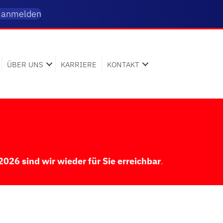
t anmelden
ÜBER UNS
KARRIERE
KONTAKT
026 sind wir wieder für Sie erreichbar
.