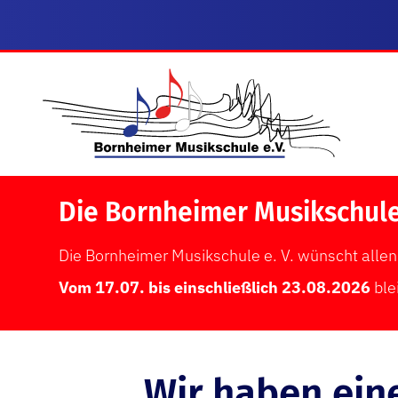
Die Bornheimer Musikschul
Die Bornheimer Musikschule e. V. wünscht allen 
Vom 17.07. bis einschließlich 23.08.2026
ble
Wir haben ei