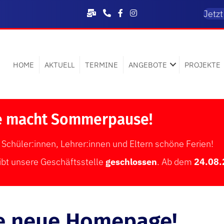
Jetz
HOME
AKTUELL
TERMINE
ANGEBOTE
PROJEKTE
e macht Sommerpause!
Schüler:innen, Lehrer:innen und Eltern schöne Ferien!
ibt unsere Geschäftsstelle
geschlossen
. Ab dem
24.08.2
ne neue Homepage!